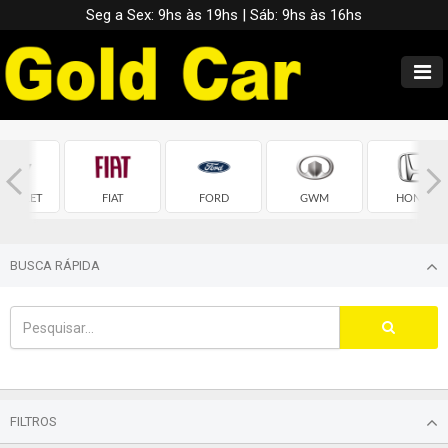
Seg a Sex: 9hs às 19hs | Sáb: 9hs às 16hs
EVROLET
FIAT
FORD
GWM
HONDA
BUSCA RÁPIDA
FILTROS