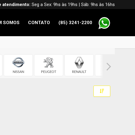
e atendimento:
Seg a Sex: 9hs às 19hs | Sáb: 9hs às 16hs
M SOMOS
CONTATO
(85) 3241-2200
NISSAN
PEUGEOT
RENAULT
TOYOTA
VO
Toggle Dropdow