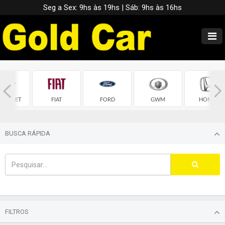
Seg a Sex: 9hs às 19hs | Sáb: 9hs às 16hs
EVROLET
FIAT
FORD
GWM
HONDA
BUSCA RÁPIDA
FILTROS