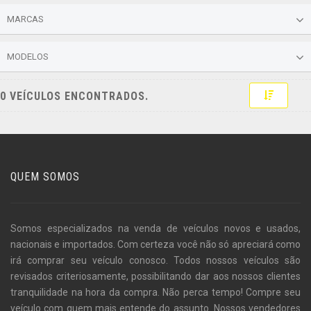
MARCAS
MODELOS
Toggle 
0 VEÍCULOS ENCONTRADOS.
QUEM SOMOS
Somos especializados na venda de veículos novos e usados,
nacionais e importados. Com certeza você não só apreciará como
irá comprar seu veículo conosco. Todos nossos veículos são
revisados criteriosamente, possibilitando dar aos nossos clientes
tranquilidade na hora da compra. Não perca tempo! Compre seu
veículo com quem mais entende do assunto. Nossos vendedores