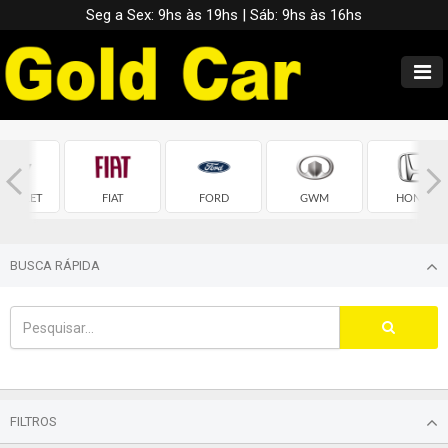
Seg a Sex: 9hs às 19hs | Sáb: 9hs às 16hs
EVROLET
FIAT
FORD
GWM
HONDA
BUSCA RÁPIDA
FILTROS